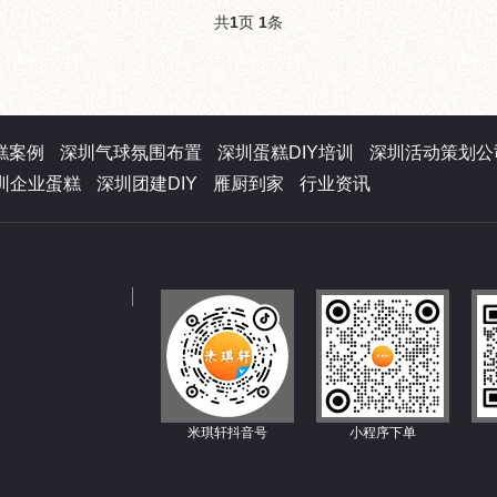
共
页
条
1
1
糕案例
深圳气球氛围布置
深圳蛋糕DIY培训
深圳活动策划公
圳企业蛋糕
深圳团建DIY
雁厨到家
行业资讯
米琪轩抖音号
小程序下单