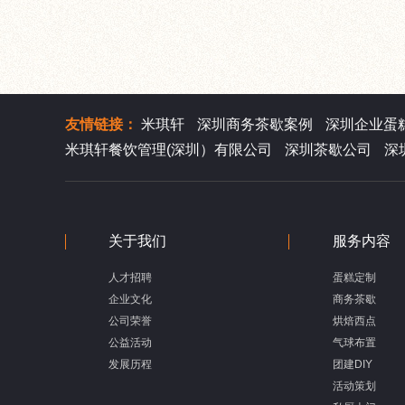
友情链接：
米琪轩
深圳商务茶歇案例
深圳企业蛋
米琪轩餐饮管理(深圳）有限公司
深圳茶歇公司
深
关于我们
服务内容
人才招聘
蛋糕定制
企业文化
商务茶歇
公司荣誉
烘焙西点
公益活动
气球布置
发展历程
团建DIY
活动策划